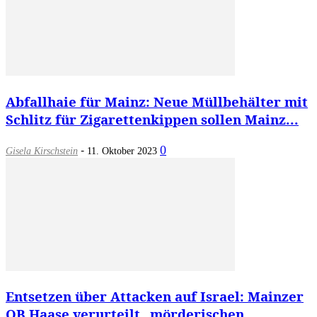
Abfallhaie für Mainz: Neue Müllbehälter mit
Schlitz für Zigarettenkippen sollen Mainz...
-
0
Gisela Kirschstein
11. Oktober 2023
Entsetzen über Attacken auf Israel: Mainzer
OB Haase verurteilt „mörderischen