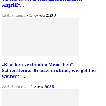
Angriff“...
-
0
Gisela Kirschstein
10. Oktober 2023
„Brücken verbinden Menschen“:
Schiersteiner Brücke eröffnet, wie geht es
weiter? –...
-
0
Gisela Kirschstein
19. August 2023