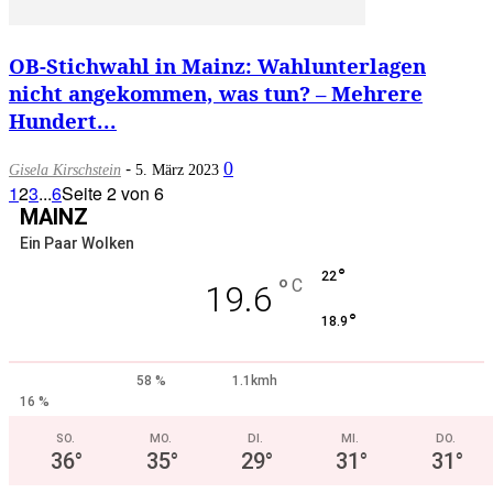
OB-Stichwahl in Mainz: Wahlunterlagen
nicht angekommen, was tun? – Mehrere
Hundert...
-
0
Gisela Kirschstein
5. März 2023
1
2
3
...
6
Seite 2 von 6
MAINZ
Ein Paar Wolken
°
22
°
C
19.6
°
18.9
58 %
1.1kmh
16 %
SO.
MO.
DI.
MI.
DO.
36
°
35
°
29
°
31
°
31
°