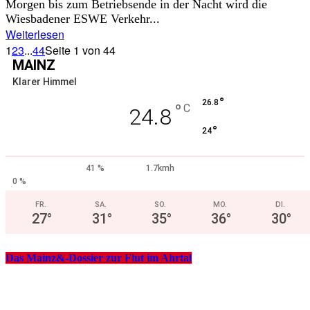
Morgen bis zum Betriebsende in der Nacht wird die
Wiesbadener ESWE Verkehr...
Weiterlesen
1
2
3
...
44
Seite 1 von 44
MAINZ
Klarer Himmel
°
26.8
°
C
24.8
°
24
41 %
1.7kmh
0 %
FR.
SA.
SO.
MO.
DI.
27
°
31
°
35
°
36
°
30
°
Das Mainz&-Dossier zur Flut im Ahrtal